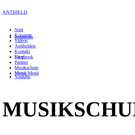
ANTIHELD
Start
Konzerte
Instagram
Videos
Antihelden
Kontakt
Facebook
Shop
Partner
Musikschule
Menü
Menü
Youtube
MUSIKSCHU