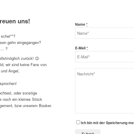
freuen uns!
Name
*
 schei**?
Essen gehn eingegangen?
E-Mail
*
ss… ?
ellstmöglich zurück! 😉
uld, wir sind keine Fans von
 und Angel,
rsprochen!
chtest, oder sonstige
te noch ein kleines Stück
agement, bzw unserem Booker.
Ich bin mit der Speicherung m